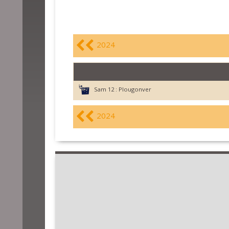
2024
Sam 12 :
Plougonver
2024