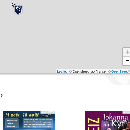
+
−
Leaflet
| © Openstreetmap France | ©
OpenStreet
s