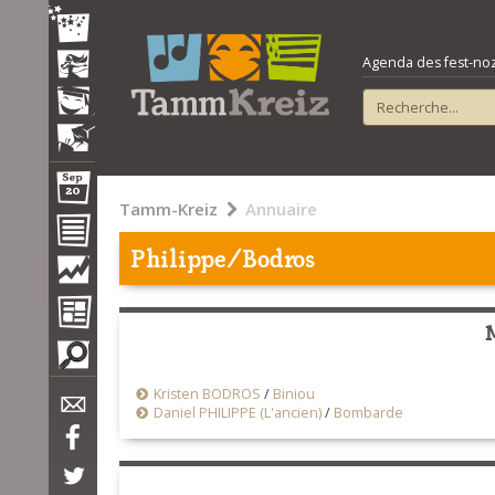
Agenda des fest-noz e
Tamm-Kreiz
Annuaire
Philippe/Bodros
Kristen BODROS
/
Biniou
Daniel PHILIPPE (L'ancien)
/
Bombarde