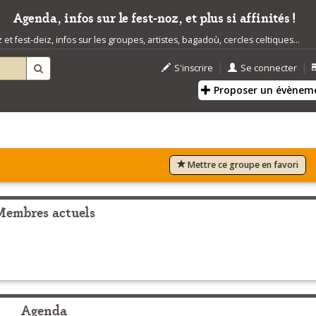
Agenda, infos sur le fest-noz, et plus si affinités !
t fest-deiz, infos sur les groupes, artistes, bagadoù, cercles celtiques...
|
|
S'inscrire
Se connecter
Proposer un évènem
Mettre ce groupe en favori
Membres actuels
Agenda