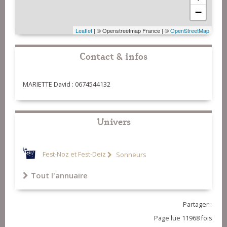
−
Leaflet
| © Openstreetmap France | ©
OpenStreetMap
Contact & infos
MARIETTE David : 0674544132
Univers
Fest-Noz et Fest-Deiz
Sonneurs
Tout l'annuaire
Partager :
Page lue 11968 fois