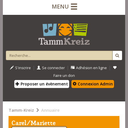
MENU
|
|
|
S'inscrire
Se connecter
Adhésion en ligne
Faire un don
Proposer un évènement
Connexion Admin
Tamm-Kreiz
Annuaire
Carel/Mariette