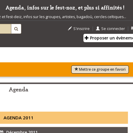
Agenda, infos sur le fest-noz, et plus si affinités !
t fest-deiz, infos sur les groupes, artistes, bagadoù, cercles celtiques...
|
|
S'inscrire
Se connecter
Proposer un évènem
Mettre ce groupe en favori
Agenda
AGENDA 2011
Décembre 2011