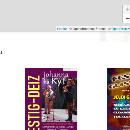
+
−
Leaflet
| © Openstreetmap France | ©
OpenStreet
s