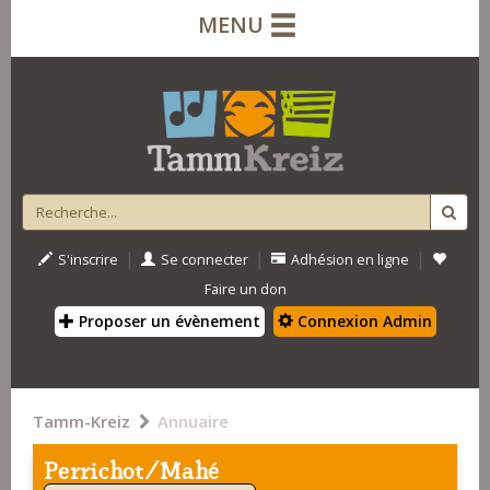
MENU
|
|
|
S'inscrire
Se connecter
Adhésion en ligne
Faire un don
Proposer un évènement
Connexion Admin
Tamm-Kreiz
Annuaire
Perrichot/Mahé