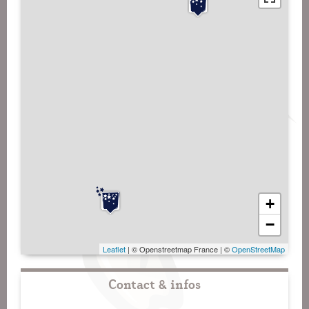
+
−
Leaflet
| © Openstreetmap France | ©
OpenStreetMap
Contact & infos