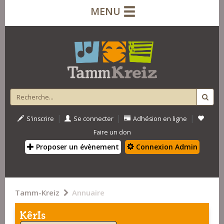
MENU
|
|
|
S'inscrire
Se connecter
Adhésion en ligne
Faire un don
Proposer un évènement
Connexion Admin
Tamm-Kreiz
Annuaire
KêrIs