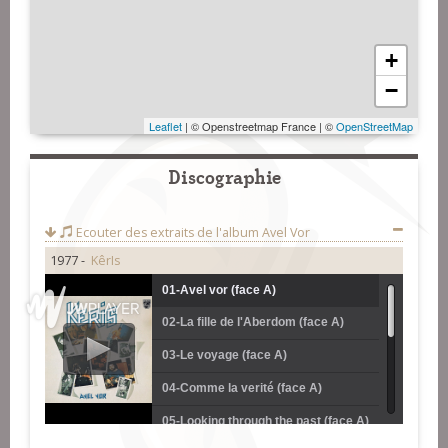
+
−
Leaflet
| © Openstreetmap France | ©
OpenStreetMap
Discographie
Ecouter des extraits de l'album
Avel Vor
1977 -
KêrIs
01-Avel vor (face A)
02-La fille de l'Aberdom (face A)
03-Le voyage (face A)
04-Comme la verité (face A)
05-Looking through the past (face A)