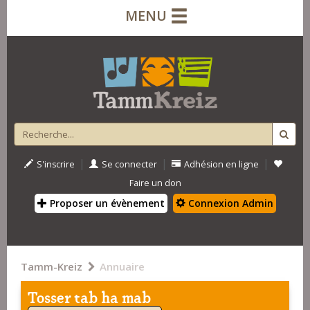
MENU
|
|
|
S'inscrire
Se connecter
Adhésion en ligne
Faire un don
Proposer un évènement
Connexion Admin
Tamm-Kreiz
Annuaire
Tosser tab ha mab