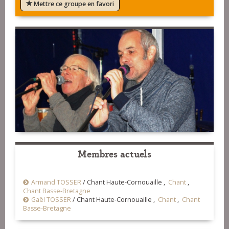
Mettre ce groupe en favori
Membres actuels
Armand TOSSER
/
Chant Haute-Cornouaille ,
Chant
,
Chant Basse-Bretagne
Gaël TOSSER
/
Chant Haute-Cornouaille ,
Chant
,
Chant
Basse-Bretagne