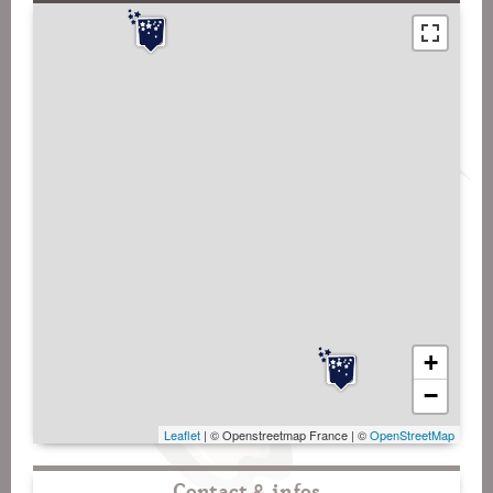
+
−
Leaflet
| © Openstreetmap France | ©
OpenStreetMap
Contact & infos