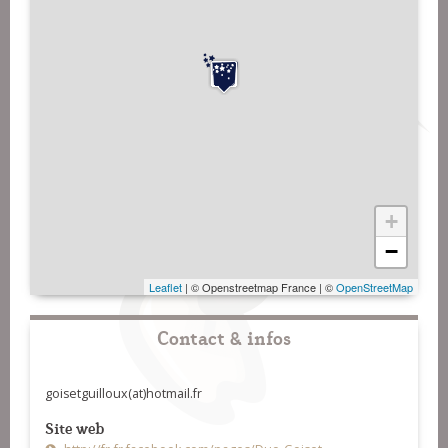
+
−
Leaflet
| © Openstreetmap France | ©
OpenStreetMap
Contact & infos
goisetguilloux(at)hotmail.fr
Site web