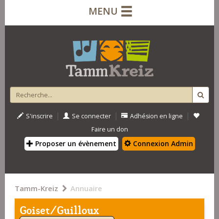
MENU
|
|
|
S'inscrire
Se connecter
Adhésion en ligne
Faire un don
Proposer un évènement
Connexion Admin
Tamm-Kreiz
Annuaire
Goiset/Guilloux