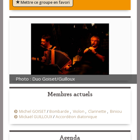
Mettre ce groupe en favori
Photo : Duo Goiset/Guilloux
Membres actuels
Michel GOISET
/
Bombarde
,
Violon
,
Clarinette
,
Biniou
Mickaël GUILLOUX
/
Accordéon diatonique
Agenda