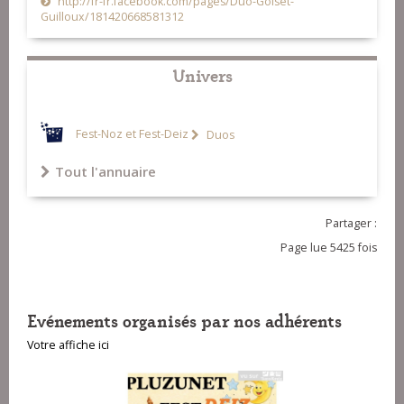
http://fr-fr.facebook.com/pages/Duo-Goiset-
Guilloux/181420668581312
Univers
Fest-Noz et Fest-Deiz
Duos
Tout l'annuaire
Partager :
Page lue 5425 fois
Evénements organisés par nos adhérents
Votre affiche ici