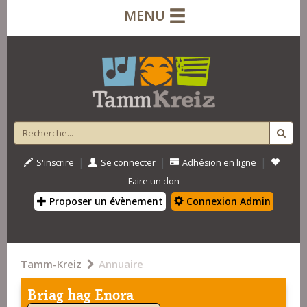
MENU
|
|
|
S'inscrire
Se connecter
Adhésion en ligne
Faire un don
Proposer un évènement
Connexion Admin
Tamm-Kreiz
Annuaire
Briag hag Enora