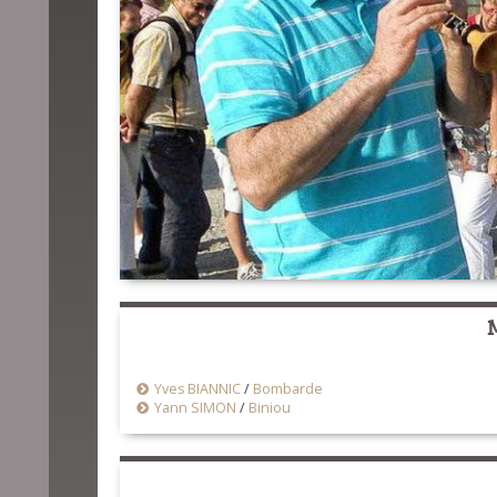
Yves BIANNIC
/
Bombarde
Yann SIMON
/
Biniou