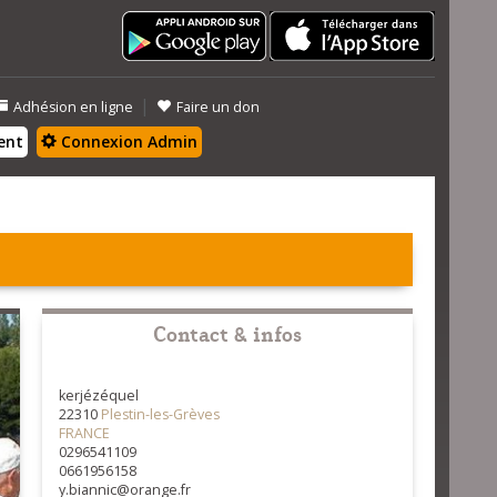
|
Adhésion en ligne
Faire un don
ent
Connexion Admin
Contact & infos
kerjézéquel
22310
Plestin-les-Grèves
FRANCE
0296541109
0661956158
y.biannic@orange.fr