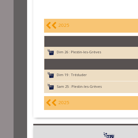
2025
Dim 26 :
Plestin-les-Grèves
Dim 19 :
Tréduder
Sam 25 :
Plestin-les-Grèves
2025