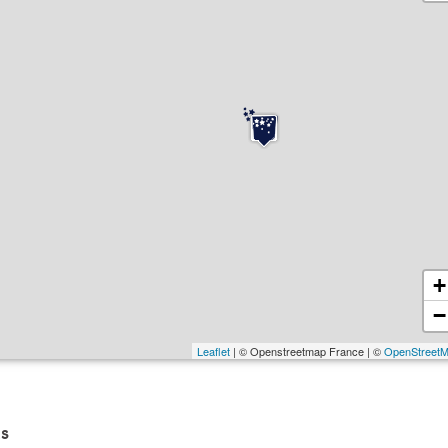
+
−
Leaflet
| © Openstreetmap France | ©
OpenStreet
s