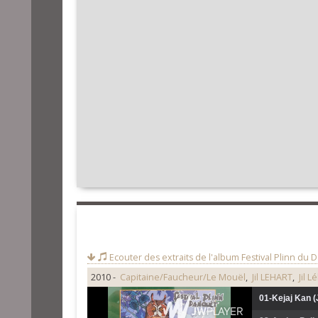
Ecouter des extraits de l'album
Festival Plinn du 
2010 -
Capitaine/Faucheur/Le Mouël
,
Jil LEHART
,
Jil 
01-Kejaj Kan (