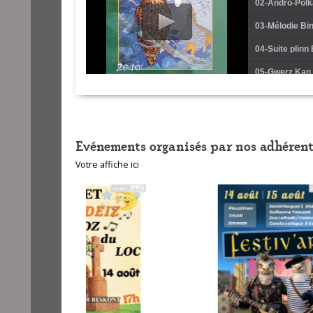
02-Andro-Polka
03-Mélodie Bi
04-Suite plinn
05-Gwerz Kan (
06-Suite plin
07-Marche Bin
Evénements organisés par nos adhérent
08-Suite gavot
Votre affiche ici
09-Mazurka Vie
10-Suite plinn
11-Polka plinn
12-Ridée 6 tem