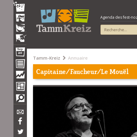
Agenda des fest-noz e
Tamm-Kreiz
Annuaire
Capitaine/Faucheur/Le Mouël