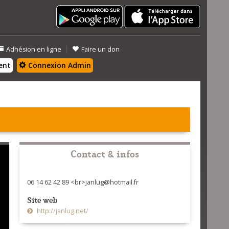
|
Adhésion en ligne
Faire un don
ent
Connexion Admin
Contact & infos
06 14 62 42 89 <br>janlug@hotmail.fr
Site web
http://janlug.net/