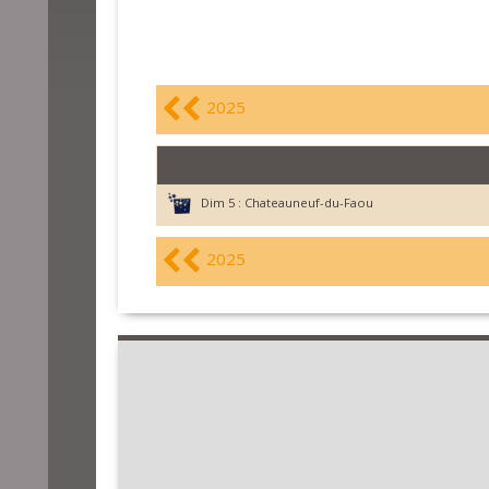
2025
Dim 5 :
Chateauneuf-du-Faou
2025