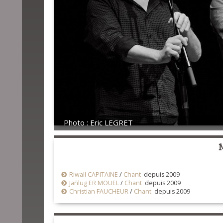
Photo : Eric LEGRET
Riwall CAPITAINE
/
Chant
depuis 2009
Jañlug ER MOUEL
/
Chant
depuis 2009
Christian FAUCHEUR
/
Chant
depuis 2009