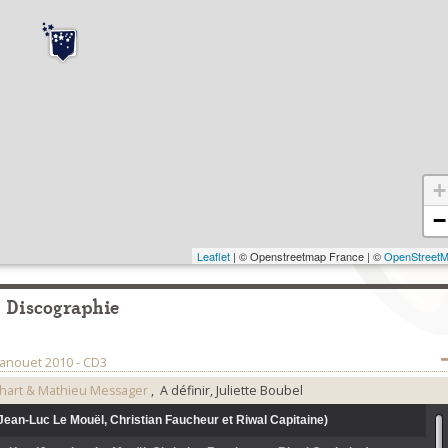
+
−
Leaflet
| © Openstreetmap France | ©
OpenStreet
Discographie
Danouet 2010 - CD3
Léhart & Mathieu Messager
, A définir, Juliette Boubel
Jean-Luc Le Mouël, Christian Faucheur et Riwal Capitaine)