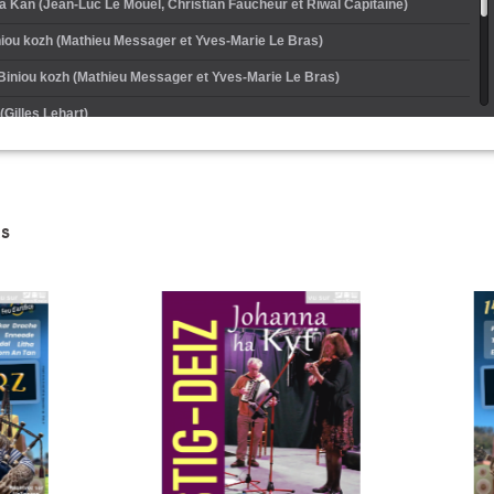
 Kan (Jean-Luc Le Mouël, Christian Faucheur et Riwal Capitaine)
niou kozh (Mathieu Messager et Yves-Marie Le Bras)
 Biniou kozh (Mathieu Messager et Yves-Marie Le Bras)
Gilles Lehart)
n Kan (Oona Hengoat et Nolwenn Le Dissez)
iou kozh (Benoît Queffeullou et Xavier Thomas)
s
te Kan (Marcel Guillou, Jean-Claude Simon et Maurice Poulmarc'h)
lle (Juliette Boubel)
 Kan (Anne Auffret et Yolande Barbedette)
 Clarinettes (Gilles Lehart et Mathieu Messager)
ps Kan (Jean-Luc Le Mouël, Christian Faucheur et Riwal Capitaine)