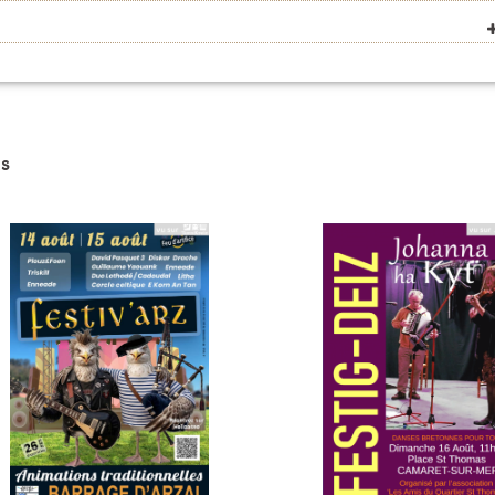
agh (ridées 6 temps)
m March (march, jig)
agh (reels)
(slow air)
s
nd The Shamrock Set (hornpipe, reels)
ck Jigs (jigs)
s (polkas)