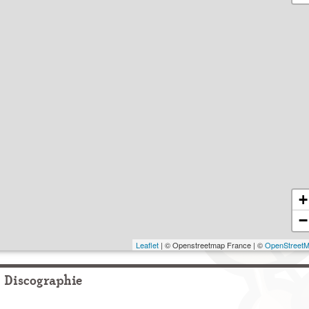
+
−
Leaflet
| © Openstreetmap France | ©
OpenStreet
Discographie