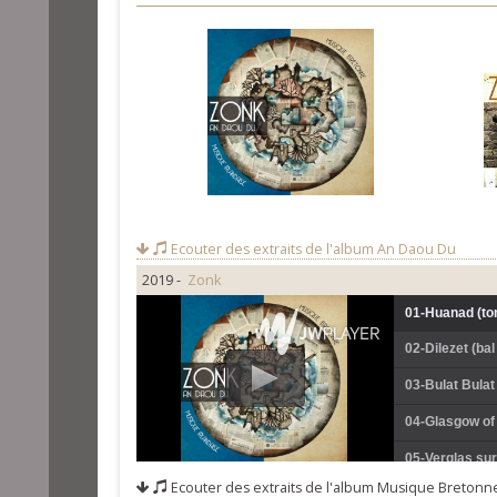
Ecouter des extraits de l'album
An Daou Du
2019 -
Zonk
01-Huanad (ton
02-Dilezet (bal
03-Bulat Bulat 
04-Glasgow of 
05-Verglas sur
Ecouter des extraits de l'album
Musique Bretonne 
06-Ton Trist A