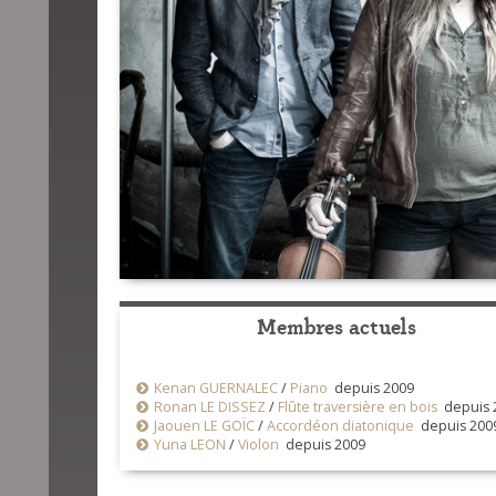
Membres actuels
Kenan GUERNALEC
/
Piano
depuis 2009
Ronan LE DISSEZ
/
Flûte traversière en bois
depuis 
Jaouen LE GOÏC
/
Accordéon diatonique
depuis 200
Yuna LEON
/
Violon
depuis 2009