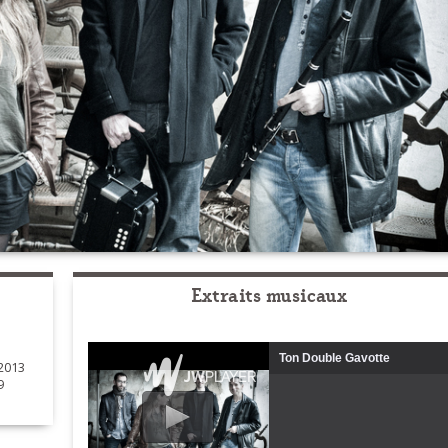
Extraits musicaux
Ton Double Gavotte
2013
9