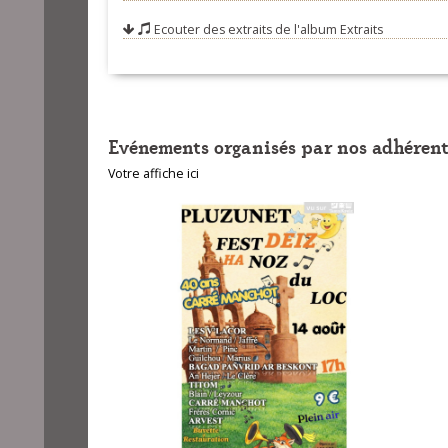
Ecouter des extraits de l'album
Extraits
07-Trip To Doo
08-The Burnha
09-Trip To Nen
10-Cape Clear 
Evénements organisés par nos adhérent
11-The Harp a
Votre affiche ici
12-The Hairy Pi
13-Ferry Polka