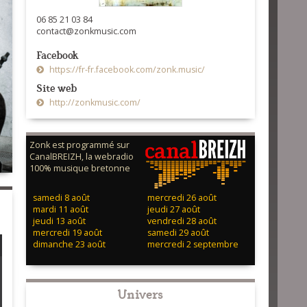
06 85 21 03 84
contact@zonkmusic.com
Facebook
https://fr-fr.facebook.com/zonk.music/
Site web
http://zonkmusic.com/
Zonk est programmé sur
CanalBREIZH, la webradio
100% musique bretonne
samedi 8 août
mercredi 26 août
mardi 11 août
jeudi 27 août
jeudi 13 août
vendredi 28 août
mercredi 19 août
samedi 29 août
dimanche 23 août
mercredi 2 septembre
Univers