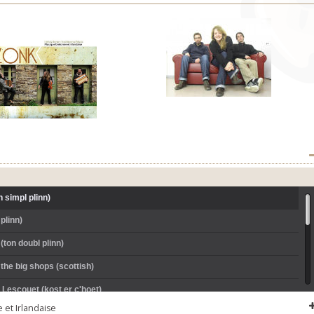
 simpl plinn)
 plinn)
(ton doubl plinn)
the big shops (scottish)
 Lescouet (kost er c'hoet)
et Irlandaise
r Glogi (mélodie)