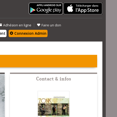
|
Adhésion en ligne
Faire un don
ent
Connexion Admin
Contact & infos