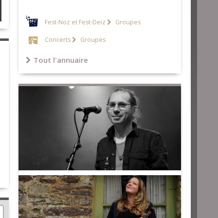
Fest-Noz et Fest-Deiz
Groupes
Concerts
Groupes
Tout l'annuaire