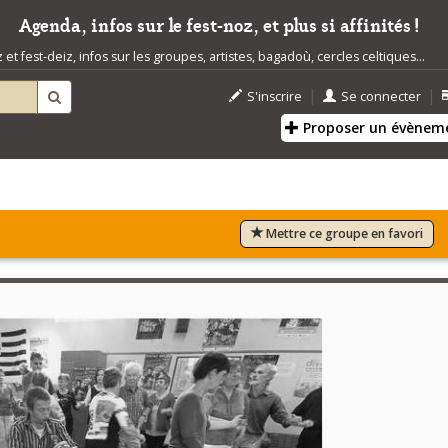
Agenda, infos sur le fest-noz, et plus si affinités !
t fest-deiz, infos sur les groupes, artistes, bagadoù, cercles celtiques...
|
|
S'inscrire
Se connecter
Proposer un évènem
Mettre ce groupe en favori