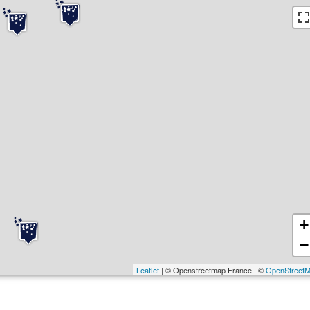
+
−
Leaflet
| © Openstreetmap France | ©
OpenStreet