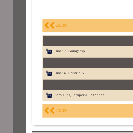
2009
Dim 17 :
Guingamp
Dim 14 :
Pontrieux
Sam 15 :
Quemper-Guézennec
2009