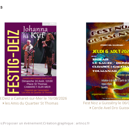
s
 Deiz a Camaret-sur-Mer le 16/08/2026
Fest Noz a Guissény le 06/0
les Amis du Quartier St Thomas
Cercle Avel Dro Guissé
es
Proposer un événement
Création graphique : artnoz.fr
|
|