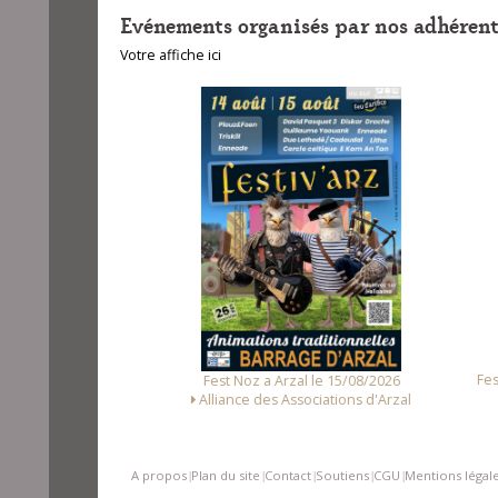
Evénements organisés par nos adhérent
Votre affiche ici
unet le 14/08/2026
Fest
Fest Noz a Arzal le 15/08/2026
Loc Noz
Alliance des Associations d'Arzal
A propos
Plan du site
Contact
Soutiens
CGU
Mentions légal
|
|
|
|
|