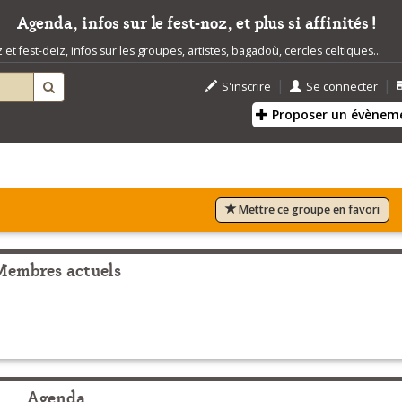
Agenda, infos sur le fest-noz, et plus si affinités !
t fest-deiz, infos sur les groupes, artistes, bagadoù, cercles celtiques...
|
|
S'inscrire
Se connecter
Proposer un évènem
Mettre ce groupe en favori
Membres actuels
Agenda