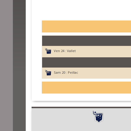
Ven 24 :
Vallet
Sam 20 :
Peillac