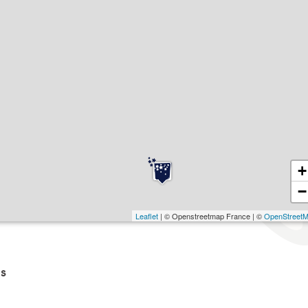
+
−
Leaflet
| © Openstreetmap France | ©
OpenStreet
s