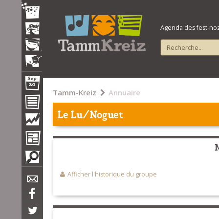
Agenda des fest-noz e
Tamm-Kreiz
Annuaire
Le Lu/Noguet
Afficher l'historique du groupe