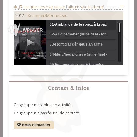
Ecouter des extraits de l'album
Vive la liberté
2012 -
Kemener/Menneteau
01-Ambiance de fest-noz à kroaz
02-Ar c'hemener (suite fisel - ton
radenn en plélauff
kentañ)
03-I tont d'ar gêr deus an arme
(suite fisel - ar bal)
04-Merc'hed ploneve (suite fisel -
ton diwezhañ)
05-Femmes de kergrist-moelou
06-Dec'h e oen bet dimezet
(mélodie)
07-Entretien avec Anastasie et
Contact & infos
Eugénie Goadec
08-Jañ bihan poulheken (dañs tro
Ce groupe n'est plus en activité.
Vanch - ton kentañ)
09-Ar gweshañ tôl m'eus graet
Ce groupe n'a pas fourni de contact.
biskoezh (dañs tro Vanch - ar bal)
10-Ne c'houlan netra gant ar vadam
Nous demander
(dañs tro Vanch - ton diwezhañ)
11-An dei'ell penn ur bern plouz
(dañs tro Vanch - polka plinn)
12-Emmanuel Kerjean - Yann-Fañch