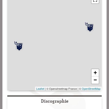
+
−
Leaflet
| © Openstreetmap France | ©
OpenStreetMap
Discographie