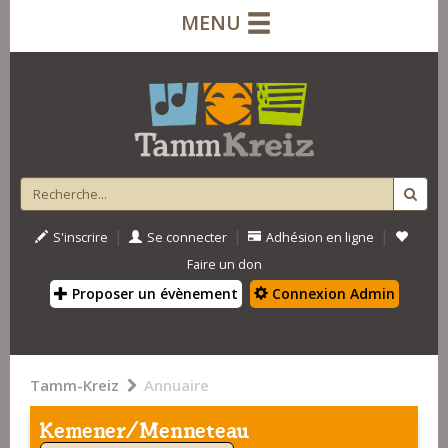
MENU
|
|
|
S'inscrire
Se connecter
Adhésion en ligne
Faire un don
Proposer un évènement
Connexion Admin
Tamm-Kreiz
Annuaire
Kemener/Menneteau