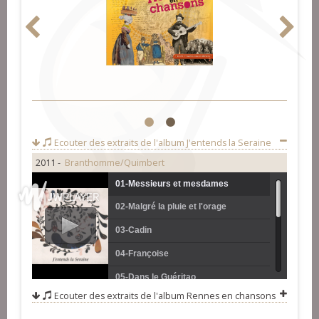
1
2
Ecouter des extraits de l'album
J'entends la Seraine
2011 -
Branthomme/Quimbert
01-Messieurs et mesdames
02-Malgré la pluie et l'orage
03-Cadin
04-Françoise
05-Dans le Guéritao
Ecouter des extraits de l'album
Rennes en chansons
06-La blanche biche