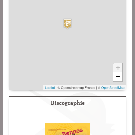
+
−
Leaflet
| © Openstreetmap France | ©
OpenStreetMap
Discographie