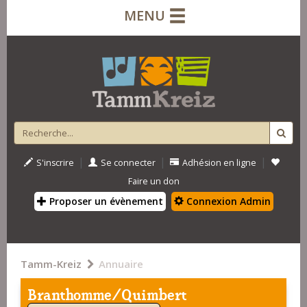
MENU
|
|
|
S'inscrire
Se connecter
Adhésion en ligne
Faire un don
Proposer un évènement
Connexion Admin
Tamm-Kreiz
Annuaire
Branthomme/Quimbert