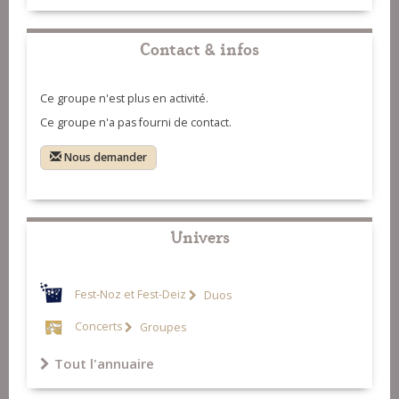
07-A Rochefort
08-Les menteries
Contact & infos
09-La mère Turlupine
10-J'entends la Seraine
Ce groupe n'est plus en activité.
Ce groupe n'a pas fourni de contact.
11-Le joli mois de mai
Nous demander
Univers
Fest-Noz et Fest-Deiz
Duos
Concerts
Groupes
Tout l'annuaire