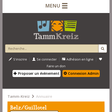
MENU
|
|
|
S'inscrire
Se connecter
Adhésion en ligne
Faire un don
Proposer un évènement
Connexion Admin
Tamm-Kreiz
Annuaire
Belz/Guillotel