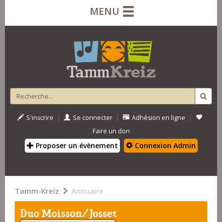
MENU
|
|
|
S'inscrire
Se connecter
Adhésion en ligne
Faire un don
Proposer un évènement
Connexion Admin
Tamm-Kreiz
Annuaire
Duo Moisson/Josset