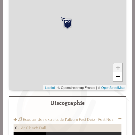
+
−
Leaflet
| © Openstreetmap France | ©
OpenStreetMap
Discographie
Ecouter des extraits de l'album
Fest Deiz - Fest Noz
0 -
Ar C'hazh Dall