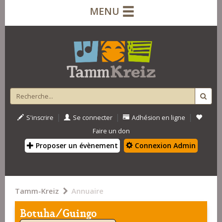
MENU
|
|
|
S'inscrire
Se connecter
Adhésion en ligne
Faire un don
Proposer un évènement
Connexion Admin
Tamm-Kreiz
Annuaire
Botuha/Guingo