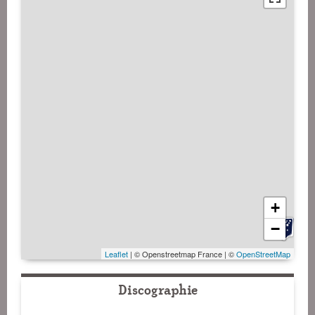
+
−
Leaflet
| © Openstreetmap France | ©
OpenStreetMap
Discographie