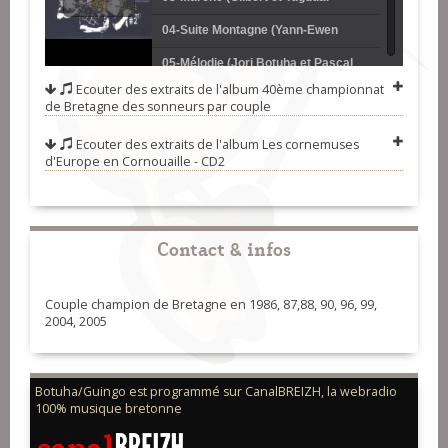
Hervieux)
04-Suite Montagne (Yann-Ewen
L'Haridon et Yves Nédédec)
05-Mélodie (Jorj Botuha et Pascal
Ecouter des extraits de l'album
40ème championnat
Guingo)
06-Suite Loudéac (Fabien Le Bris et
de Bretagne des sonneurs par couple
Philippe Macé)
07-Mélodie (Jean-Pierre Hélias et
Ecouter des extraits de l'album
Les cornemuses
d'Europe en Cornouaille - CD2
Bernard Le Breton)
08-Marche (Jorj Botuha et Pascal
Guingo)
09-Mélodie (Julien Tymen et Michel
Kerveillant)
10-Rond de Saint-Vincent (Gilbert et
Contact & infos
Tugdual Hervieux)
Couple champion de Bretagne en 1986, 87,88, 90, 96, 99,
2004, 2005
Botuha/Guingo est programmé sur CanalBREIZH, la webradio
100% musique bretonne