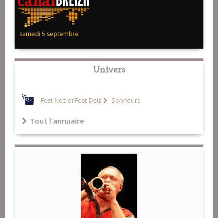
samedi 5 septembre
Univers
Fest-Noz et Fest-Deiz
Sonneurs
Tout l'annuaire