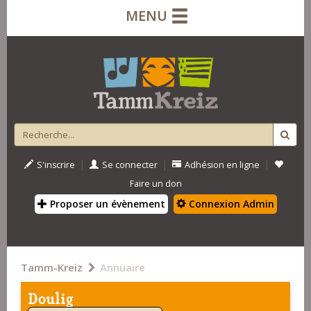
MENU
|
|
|
S'inscrire
Se connecter
Adhésion en ligne
Faire un don
Proposer un évènement
Connexion Admin
Tamm-Kreiz
Annuaire
Doulig