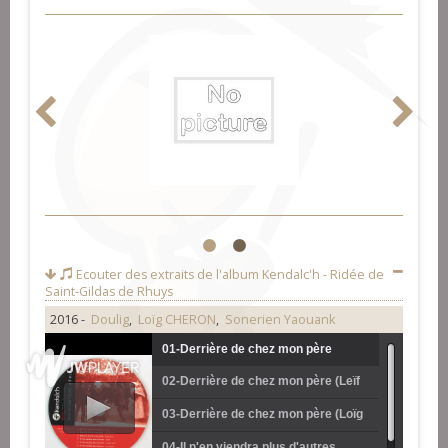
1
2
Ecouter des extraits de l'album
Kendalc'h - Ridée de
Saint-Gildas de Rhuys
2016 -
Doulig
,
Loïg CHERON
,
Sonerien Yaouank
01-Derrière de chez mon père
02-Derrière de chez mon père (Leïf
(Doulig)
Lecaudey et Jérôme Verdon)
03-Derrière de chez mon père (Loïg
Chéron)
04-Il n'en viendra plus d'autres