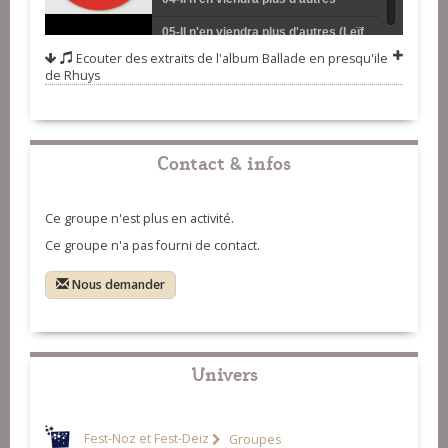
(Doulig)
05-Il n'en viendra plus d'autres (Leïf
Ecouter des extraits de l'album
Ballade en presqu'ile
Lecaudey et Jérôme Verdon)
06-Il n'en viendra plus d'autres (Loïg
de Rhuys
Chéron)
Contact & infos
Ce groupe n'est plus en activité.
Ce groupe n'a pas fourni de contact.
Nous demander
Univers
Fest-Noz et Fest-Deiz
Groupes