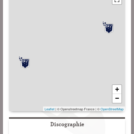
+
−
Leaflet
| © Openstreetmap France | ©
OpenStreetMap
Discographie