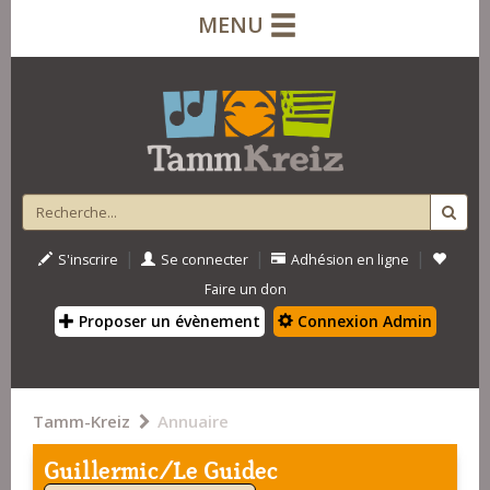
MENU
|
|
|
S'inscrire
Se connecter
Adhésion en ligne
Faire un don
Proposer un évènement
Connexion Admin
Tamm-Kreiz
Annuaire
Guillermic/Le Guidec