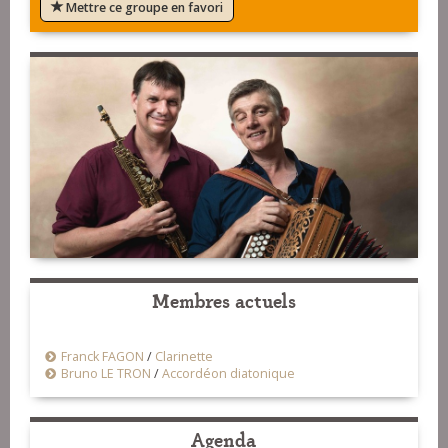
Mettre ce groupe en favori
Membres actuels
Franck FAGON
/
Clarinette
Bruno LE TRON
/
Accordéon diatonique
Agenda