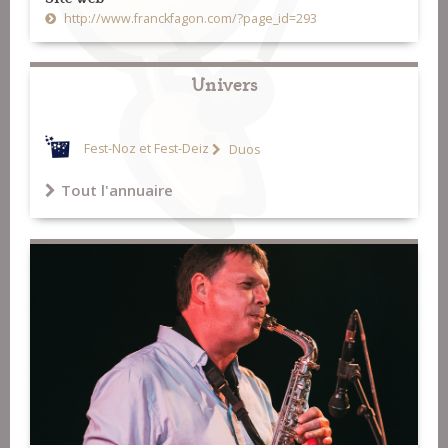
http://www.franckfagon.com/?page_id=293
Univers
Fest-Noz et Fest-Deiz
Duos
Tout l'annuaire