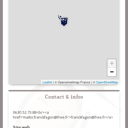
+
−
Leaflet
| © Openstreetmap France | ©
OpenStreetMap
Contact & infos
06.81.52.73.88<br><a
href='mailto:franckfagon@free.fr'>franckfagon@free.fr</a>
Site web