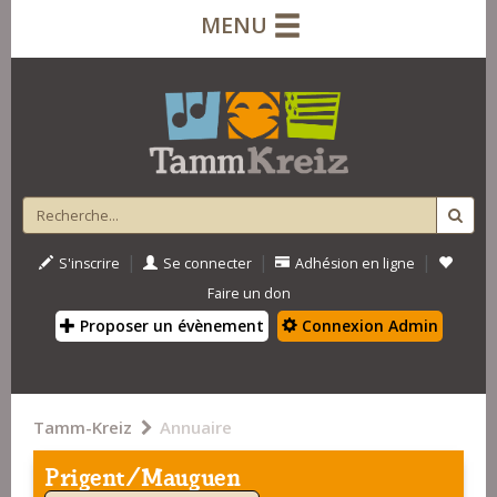
MENU
|
|
|
S'inscrire
Se connecter
Adhésion en ligne
Faire un don
Proposer un évènement
Connexion Admin
Tamm-Kreiz
Annuaire
Prigent/Mauguen