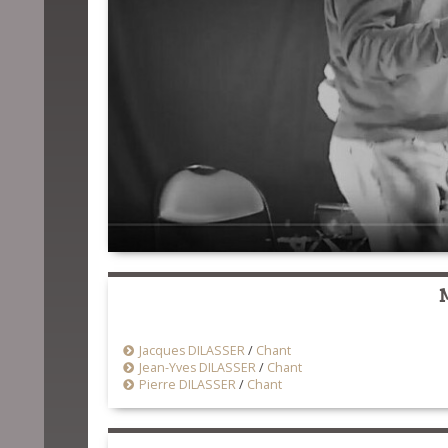
Jacques DILASSER
/
Chant
Jean-Yves DILASSER
/
Chant
Pierre DILASSER
/
Chant