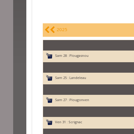
2025
Sam 28 :
Plougasnou
Sam 25 :
Landeleau
Sam 27 :
Plougonven
Ven 31 :
Scrignac