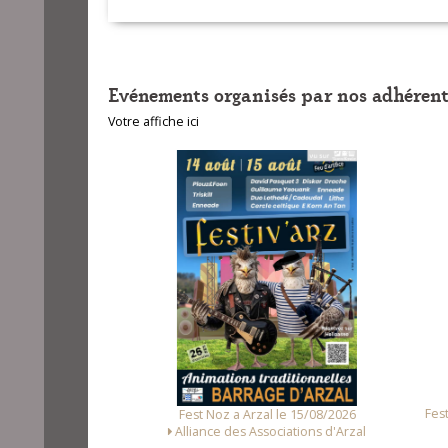
Buhé)
06-Ar vutuneri
07-An dezertou
Evénements organisés par nos adhérent
08-Pardon coll
Votre affiche ici
09-Anduilhenn 
10-Nozvezh ken
11-Ar brezel 
12-Marivon (to
13-Son ar c'hw
14-Ar c'hogig 
unet le 14/08/2026
Fest
Fest Noz a Arzal le 15/08/2026
Loc Noz
Alliance des Associations d'Arzal