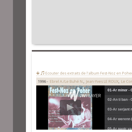
Ecouter des extraits de l'album
Fest-Noz en Poher
1996 -
Ebrel A./Le Buhé N.
,
Jean-Yves LE ROUX
,
Le Cor
01-Ar minor - 
02-An ti ban -
03-Ar serjant 
04-Ar werenn 
05-Ar paotr ya