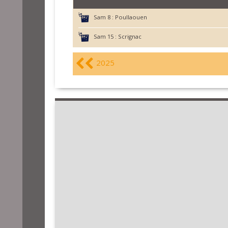
Sam 8 :
Poullaouen
Sam 15 :
Scrignac
2025