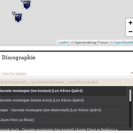
+
−
Leaflet
| © Openstreetmap France | ©
OpenStreet
Discographie
, Kan ha diskan
re B./Fustec M.L.
,
Les Frères Dilasser
,
Les frères Quéré
Gavotte montagne (ton kentan) (Les frères Quéré)
 Gavotte montagne (tamm kreiz) (Les frères Quéré)
major - Gavotte montagne (ton diwerzhañ) (Les frères Quéré)
(Jean-Yves Le Roux)
ouank kozh - Gavotte montagne (ton kentañ) (Annie Ebrel et Nolùen Le