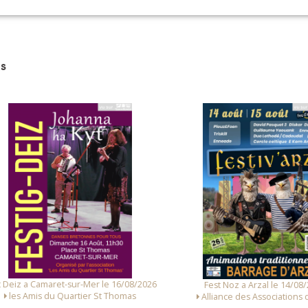
en - Gavotte montagne (tamm kreiz) (Annie Ebrel et Nolùen Le Buhé)
r - Gavotte montagne (ton diwerzhañ) (Annie Ebrel et Nolùen Le Buhé)
s
orec (ton kentañ gavotte) (Les frères Dilasser)
ar person (tamm kreizh gavotte) (Les frères Dilasser)
tañ ma eured (ton diwerzhañ gavotte) (Les frères Dilasser)
pevarzeg (Jean-Yves Le Roux)
n kentañ gavotte) (Marie-Laurence Fustec et Brigitte Le Corre)
en (tamm kreiz gavotte) (Marie-Laurence Fustec et Brigitte Le Corre)
(ton diwrezhañ gavotte) (Marie-Laurence Fustec et Brigitte Le Corre)
 Deiz a Camaret-sur-Mer le 16/08/2026
Fest Noz a Arzal le 14/08/
les Amis du Quartier St Thomas
Alliance des Associations d