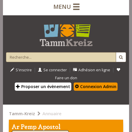
MENU
|
|
|
S'inscrire
Se connecter
Adhésion en ligne
Faire un don
Proposer un évènement
Connexion Admin
Tamm-Kreiz
Annuaire
Ar Pemp Apostol