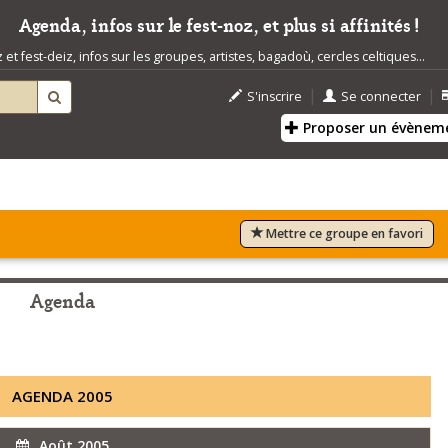
Agenda, infos sur le fest-noz, et plus si affinités !
t fest-deiz, infos sur les groupes, artistes, bagadoù, cercles celtiques...
|
|
S'inscrire
Se connecter
Proposer un évènem
Mettre ce groupe en favori
Agenda
AGENDA 2005
Août 2005