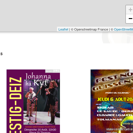
+
−
Leaflet
| © Openstreetmap France | ©
OpenStreet
s