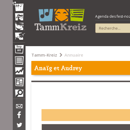
Agenda des fest-noz e
Tamm-Kreiz
Annuaire
Anaïg et Audrey