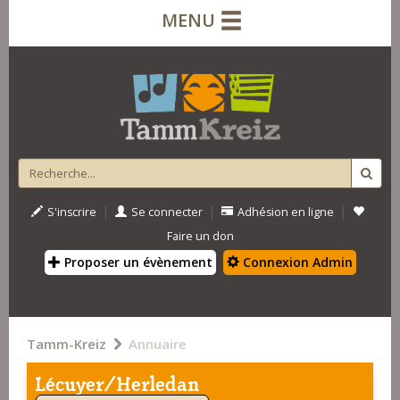
MENU
|
|
|
S'inscrire
Se connecter
Adhésion en ligne
Faire un don
Proposer un évènement
Connexion Admin
Tamm-Kreiz
Annuaire
Lécuyer/Herledan