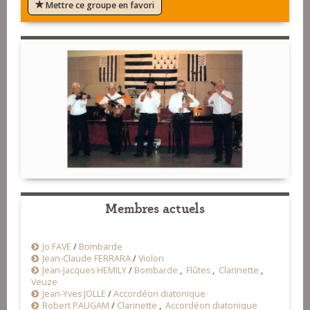
Mettre ce groupe en favori
Membres actuels
Jo FAVE
/
Bombarde
Jean-Claude FERRARA
/
Violon
Jean-Jacques HEMILY
/
Bombarde
,
Flûtes
,
Clarinette
,
Veuze
Jean-Yves JOLLE
/
Accordéon diatonique
Robert PAUGAM
/
Clarinette
,
Accordéon diatonique