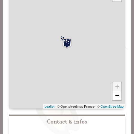
+
−
Leaflet
| © Openstreetmap France | ©
OpenStreetMap
Contact & infos