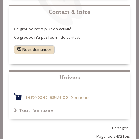
07-Dañs Léon (Pascal Rossignol et
Contact & infos
Alain Piederriere)
08-Kost ar c'hoat (Ihnze)
Ce groupe n'est plus en activité.
09-Tour (Sterenn)
Ce groupe n'a pas fourni de contact.
10-Ridés (A.O.C)
Nous demander
11-Cochinchine (Ar Plijadur)
12-Pach pi (Les frères Morvan)
13-Hanter dro (Termen)
Univers
14-Laridé (Atelier Si B)
15-Andro (Ihnze et Atelier Si B)
Fest-Noz et Fest-Deiz
Sonneurs
16-Laridé des 10 ans (Termen)
Tout l'annuaire
Partager :
Page lue 5432 fois