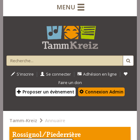
MENU
|
|
|
S'inscrire
Se connecter
Adhésion en ligne
Faire un don
Proposer un évènement
Connexion Admin
Tamm-Kreiz
Annuaire
Rossignol/Piederrière