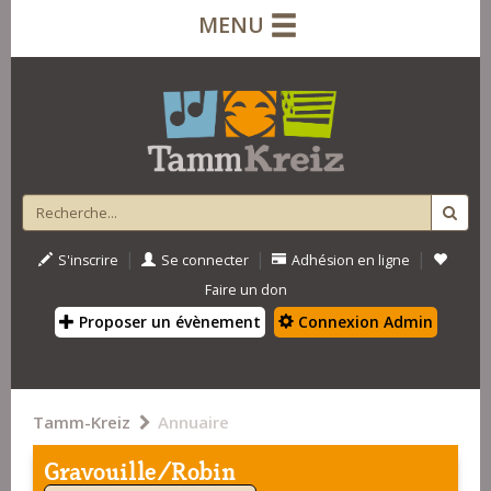
MENU
|
|
|
S'inscrire
Se connecter
Adhésion en ligne
Faire un don
Proposer un évènement
Connexion Admin
Tamm-Kreiz
Annuaire
Gravouille/Robin