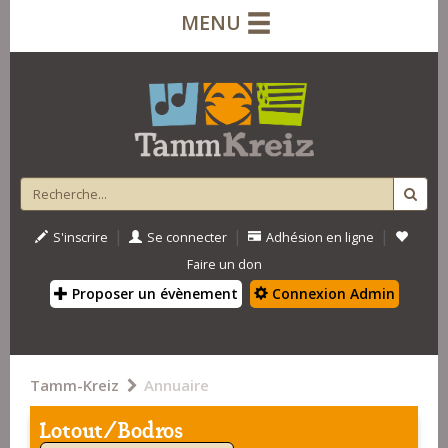
MENU
|
|
|
S'inscrire
Se connecter
Adhésion en ligne
Faire un don
Proposer un évènement
Connexion Admin
Tamm-Kreiz
Annuaire
Lotout/Bodros