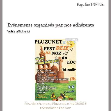
Page lue 3454 fois
Evénements organisés par nos adhérents
Votre affiche ici
deiz ha noz a Pluzunet le 14/08/2026
Fest Noz a Arz
Association Loc Noz
Alliance des As