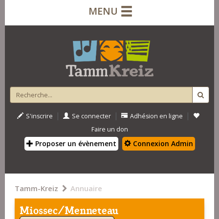
MENU
|
|
|
S'inscrire
Se connecter
Adhésion en ligne
Faire un don
Proposer un évènement
Connexion Admin
Tamm-Kreiz
Annuaire
Miossec/Menneteau