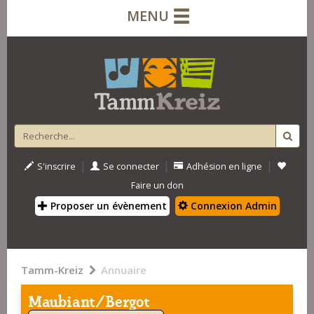
MENU
|
|
|
S'inscrire
Se connecter
Adhésion en ligne
Faire un don
Proposer un évènement
Connexion Admin
Tamm-Kreiz
Annuaire
Maubiant/Bergot