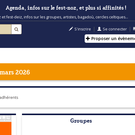
Agenda, infos sur le fest-noz, et plus si affinités !
t fest-deiz, infos sur les groupes, artistes, bagadoù, cercles celtiques...
|
|
S'inscrire
Se connecter
Proposer un évènem
 mars 2026
 adhérents
Groupes