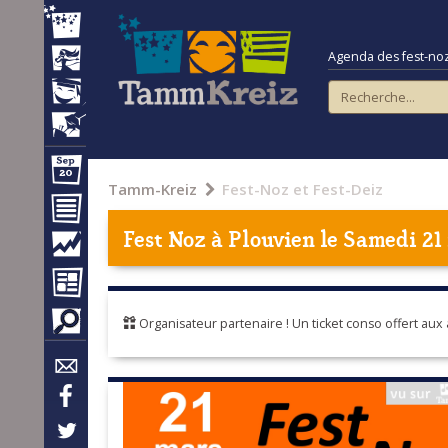
Agenda des fest-noz e
Tamm-Kreiz
Fest-Noz et Fest-Deiz
Fest Noz à
Plouvien
le Samedi 21
Organisateur partenaire ! Un ticket conso offert aux