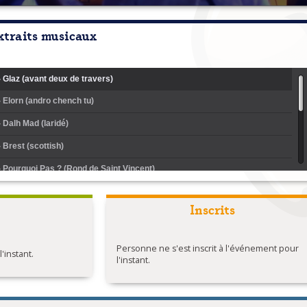
xtraits musicaux
 - Glaz (avant deux de travers)
- Elorn (andro chench tu)
- Dalh Mad (laridé)
- Brest (scottish)
 - Pourquoi Pas ? (Rond de Saint Vincent)
 - Passer sa vie en mer (gavotte du bas leon)
Inscrits
- Gand red an dour (kost ar c'hoat)
- Inizi penn ar bed
Personne ne s'est inscrit à l'événement pour
instant.
- Mont kuit (cercle circassien)
l'instant.
 - Mazurka de Verlaine
 - Menez Atlas (gavotte ton double)