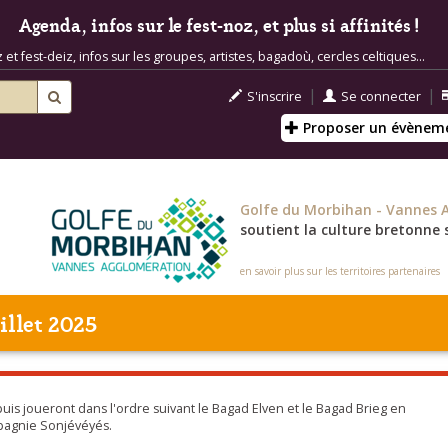
Agenda, infos sur le fest-noz, et plus si affinités !
t fest-deiz, infos sur les groupes, artistes, bagadoù, cercles celtiques...
|
|
S'inscrire
Se connecter
Proposer un évènem
Golfe du Morbihan - Vannes 
soutient la culture bretonne s
en savoir plus sur les territoires partenaires
illet 2025
uis joueront dans l'ordre suivant le Bagad Elven et le Bagad Brieg en
mpagnie Sonjévéyés.