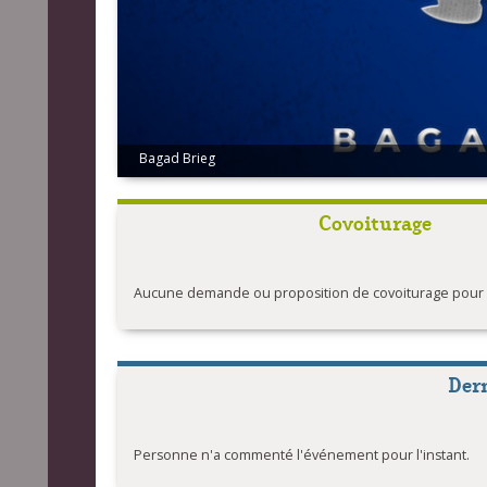
Bagad Brieg
Bagad Elven - Crédit photo : Myriam Jégat pour Sonerio
Covoiturage
Aucune demande ou proposition de covoiturage pour l'
Der
Personne n'a commenté l'événement pour l'instant.