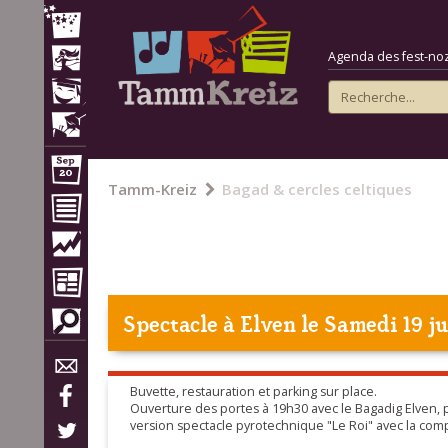
Agenda des fest-noz e
Tamm-Kreiz
Bagad & cercles celtiques
Spectacle à
Elven
le Samedi 19 ju
Buvette, restauration et parking sur place.
Ouverture des portes à 19h30 avec le Bagadig Elven, p
version spectacle pyrotechnique "Le Roi" avec la co