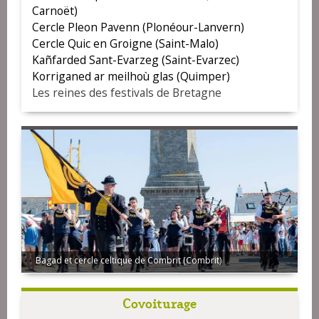
Carnoët)
Cercle Pleon Pavenn (Plonéour-Lanvern)
Cercle Quic en Groigne (Saint-Malo)
Kañfarded Sant-Evarzeg (Saint-Evarzec)
Korriganed ar meilhoù glas (Quimper)
Les reines des festivals de Bretagne
Bagad et cercle celtique de Combrit (Combrit)
Bagad Glaziked Pouldregad - Crédit photo : Myriam Jégat pour
Sonerion
Covoiturage