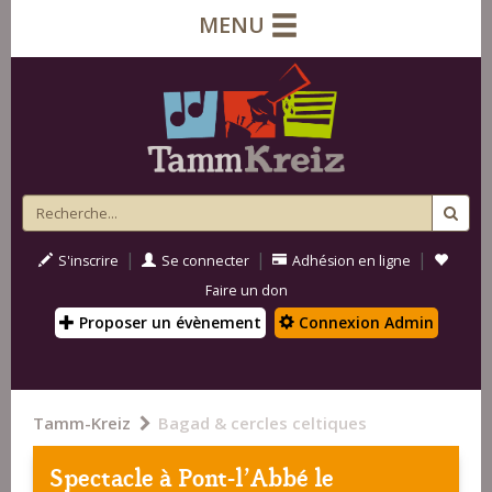
MENU
|
|
|
S'inscrire
Se connecter
Adhésion en ligne
Faire un don
Proposer un évènement
Connexion Admin
Tamm-Kreiz
Bagad & cercles celtiques
Spectacle à
Pont-l'Abbé
le