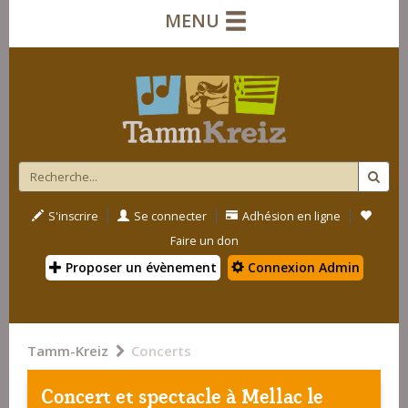
MENU
|
|
|
S'inscrire
Se connecter
Adhésion en ligne
Faire un don
Proposer un évènement
Connexion Admin
Tamm-Kreiz
Concerts
Concert et spectacle à
Mellac
le