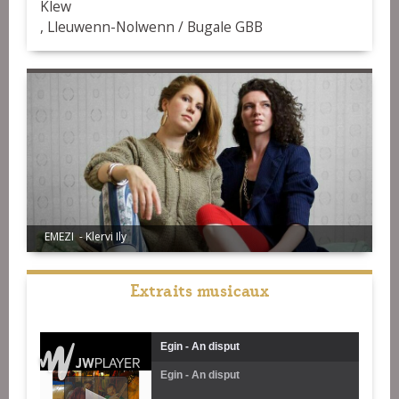
Klew
, Lleuwenn-Nolwenn / Bugale GBB
Denez O'tridal
EMEZI - Klervi Ily
Extraits musicaux
Egin - An disput
Egin - An disput