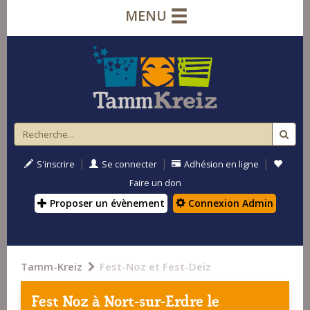
MENU
|
|
|
S'inscrire
Se connecter
Adhésion en ligne
Faire un don
Proposer un évènement
Connexion Admin
Tamm-Kreiz
Fest-Noz et Fest-Deiz
Fest Noz à
Nort-sur-Erdre
le