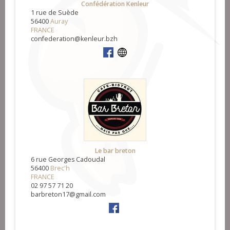
Confédération Kenleur
1 rue de Suède
56400
Auray
FRANCE
confederation@kenleur.bzh
Le bar breton
6 rue Georges Cadoudal
56400
Brec'h
FRANCE
02 97 57 71 20
barbreton17@gmail.com