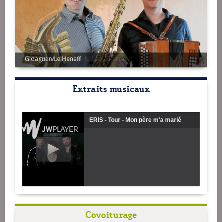
Gloaguen/Le Henaff
Extraits musicaux
ERIS - Tour - Mon père m'a marié
Covoiturage