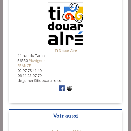
Ti Douar Alre
11 rue du Tanin
56330
Pluvigner
FRANCE
02 97 78 41 40
06 11 25 07 79
degemer@tidouaralre.com
Voir aussi