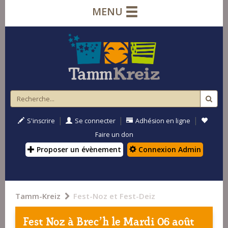
MENU
|
|
|
S'inscrire
Se connecter
Adhésion en ligne
Faire un don
Proposer un évènement
Connexion Admin
Tamm-Kreiz
Fest-Noz et Fest-Deiz
Fest Noz à
Brec'h
le Mardi 06 août