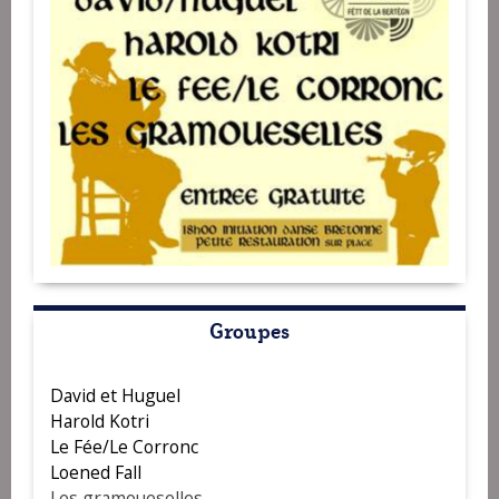
Groupes
David et Huguel
Harold Kotri
Le Fée/Le Corronc
Loened Fall
Les gramoueselles