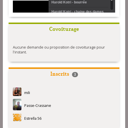
Harold Kotri - bourrée
Harold Kotri - chaine des dames
Harold Kotri - gavotte du Cap
Covoiturage
Aucune demande ou proposition de covoiturage pour
l'instant.
Inscrits
3
mili
Passe-Crassane
Estrella 56