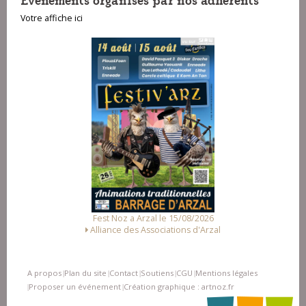
Votre affiche ici
Fest Noz a Arzal le 15/08/2026
Alliance des Associations d'Arzal
A propos
Plan du site
Contact
Soutiens
CGU
Mentions légales
|
|
|
|
|
Proposer un événement
Création graphique : artnoz.fr
|
|