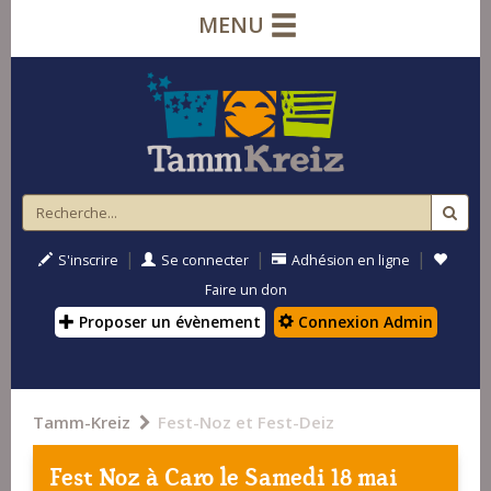
MENU
|
|
|
S'inscrire
Se connecter
Adhésion en ligne
Faire un don
Proposer un évènement
Connexion Admin
Tamm-Kreiz
Fest-Noz et Fest-Deiz
Fest Noz à
Caro
le Samedi 18 mai