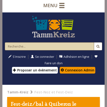
MENU
|
|
|
S'inscrire
Se connecter
Adhésion en ligne
Faire un don
Proposer un évènement
Connexion Admin
Tamm-Kreiz
Fest-Noz et Fest-Deiz
Fest-deiz/bal à
Quiberon
le