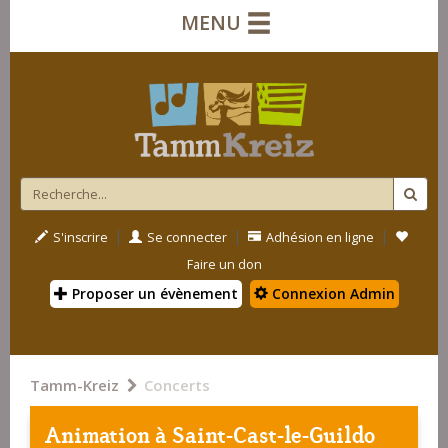
MENU
|
|
|
S'inscrire
Se connecter
Adhésion en ligne
Faire un don
Proposer un évènement
Connexion Admin
Tamm-Kreiz
Concerts
Animation à
Saint-Cast-le-Guildo