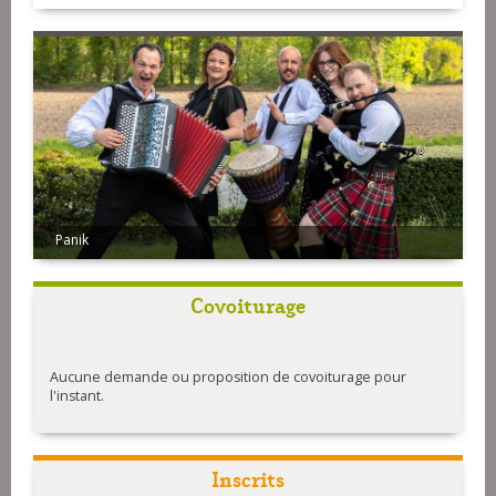
Panik
Bagad Bleidi Kamorh
Covoiturage
Aucune demande ou proposition de covoiturage pour
l'instant.
Inscrits