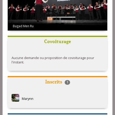
Bagad Men Ru
Cercle Montfortais (Montfort-sur-Meu)
Covoiturage
Aucune demande ou proposition de covoiturage pour
l'instant.
Inscrits
1
Marynn