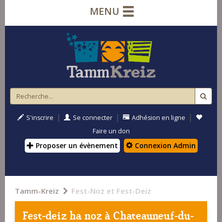
MENU
|
|
|
S'inscrire
Se connecter
Adhésion en ligne
Faire un don
Proposer un évènement
Connexion Admin
Tamm-Kreiz
Fest-Noz et Fest-Deiz
Fest-deiz ha noz à
Chateauneuf-du-