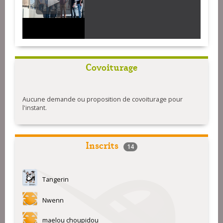
Covoiturage
Aucune demande ou proposition de covoiturage pour
l'instant.
Inscrits
14
Tangerin
Nwenn
maelou choupidou