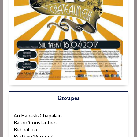
Groupes
An Habask/Chapalain
Baron/Constantien
Beb eil tro
Berthou/Perennès