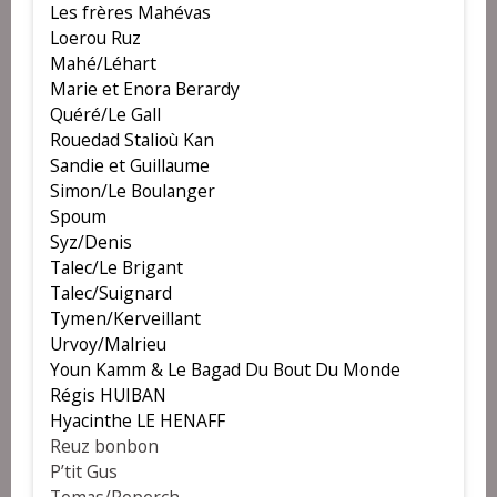
Les frères Mahévas
Loerou Ruz
Mahé/Léhart
Marie et Enora Berardy
Quéré/Le Gall
Rouedad Stalioù Kan
Sandie et Guillaume
Simon/Le Boulanger
Spoum
Syz/Denis
Talec/Le Brigant
Talec/Suignard
Tymen/Kerveillant
Urvoy/Malrieu
Youn Kamm & Le Bagad Du Bout Du Monde
Régis HUIBAN
Hyacinthe LE HENAFF
Reuz bonbon
P’tit Gus