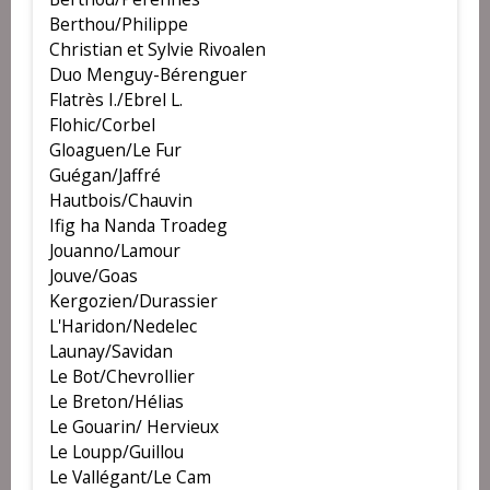
Berthou/Philippe
Christian et Sylvie Rivoalen
Duo Menguy-Bérenguer
Flatrès I./Ebrel L.
Flohic/Corbel
Gloaguen/Le Fur
Guégan/Jaffré
Hautbois/Chauvin
Ifig ha Nanda Troadeg
Jouanno/Lamour
Jouve/Goas
Kergozien/Durassier
L'Haridon/Nedelec
Launay/Savidan
Le Bot/Chevrollier
Le Breton/Hélias
Le Gouarin/ Hervieux
Le Loupp/Guillou
Le Vallégant/Le Cam