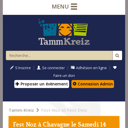
MENU
|
|
|
S'inscrire
Se connecter
Adhésion en ligne
Faire un don
Proposer un évènement
Connexion Admin
Tamm-Kreiz
Fest-Noz et Fest-Deiz
Fest Noz à
Chavagne
le Samedi 14