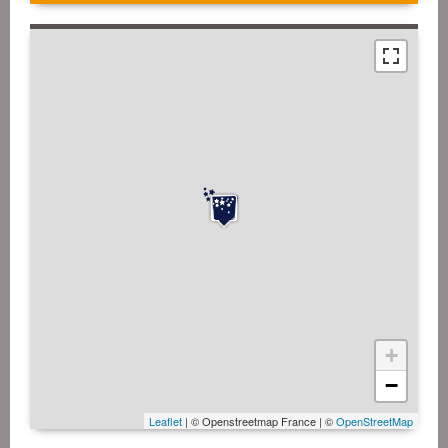
+
−
Leaflet
| © Openstreetmap France | ©
OpenStreetMap