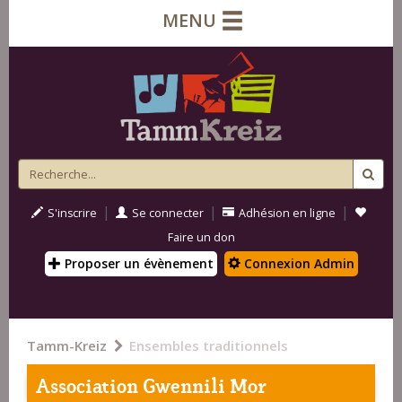
MENU
|
|
|
S'inscrire
Se connecter
Adhésion en ligne
Faire un don
Proposer un évènement
Connexion Admin
Tamm-Kreiz
Ensembles traditionnels
Association Gwennili Mor