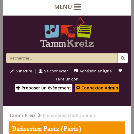
MENU
|
|
|
S'inscrire
Se connecter
Adhésion en ligne
Faire un don
Proposer un évènement
Connexion Admin
Tamm-Kreiz
Ensembles traditionnels
Dañserien Pariz (Paris)