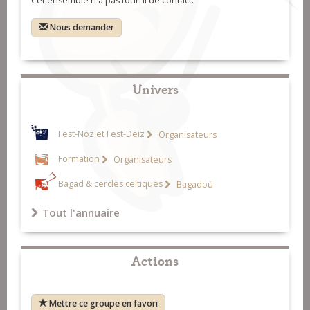
Cet ensemble n'a pas fourni de contact.
Nous demander
Univers
Fest-Noz et Fest-Deiz
Organisateurs
Formation
Organisateurs
Bagad & cercles celtiques
Bagadoù
Tout l'annuaire
Actions
Mettre ce groupe en favori