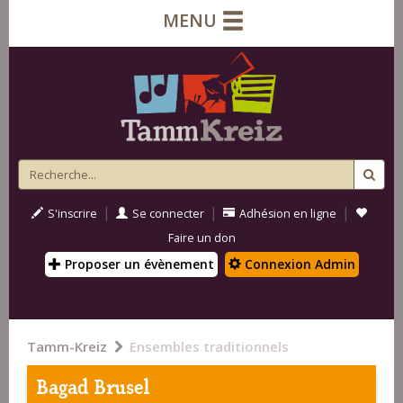
MENU
|
|
|
S'inscrire
Se connecter
Adhésion en ligne
Faire un don
Proposer un évènement
Connexion Admin
Tamm-Kreiz
Ensembles traditionnels
Bagad Brusel