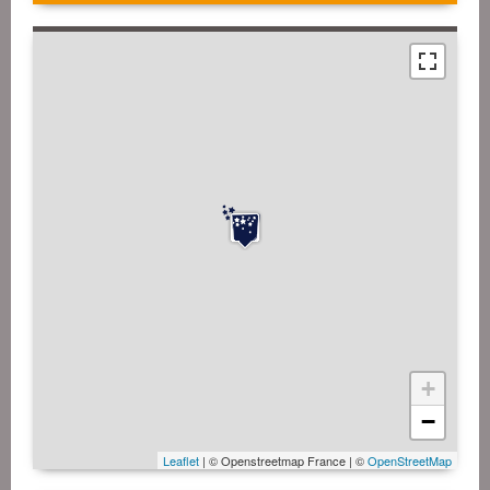
+
−
Leaflet
| © Openstreetmap France | ©
OpenStreetMap