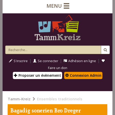
MENU
|
|
|
S'inscrire
Se connecter
Adhésion en ligne
Faire un don
Proposer un évènement
Connexion Admin
Tamm-Kreiz
Ensembles traditionnels
Bagadig sonerien Bro Dreger