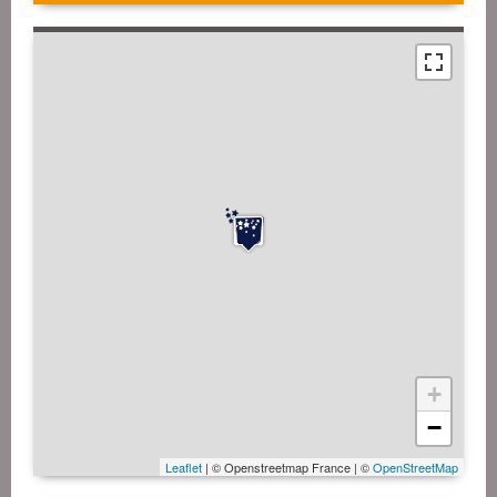
+
−
Leaflet
| © Openstreetmap France | ©
OpenStreetMap