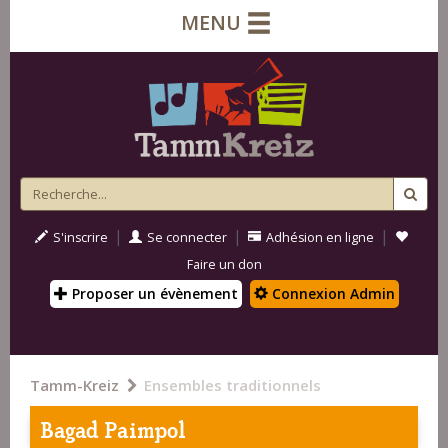
MENU
|
|
|
S'inscrire
Se connecter
Adhésion en ligne
Faire un don
Proposer un évènement
Connexion Admin
Tamm-Kreiz
Ensembles traditionnels
Bagad Paimpol