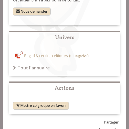
Cet ensemble n'a pas fourni de contact.
Nous demander
Univers
Bagad & cercles celtiques
Bagadoù
Tout l'annuaire
Actions
Mettre ce groupe en favori
Partager :