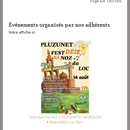
Page lue 1355 fois
Evénements organisés par nos adhérents
Votre affiche ici
unet le 14/08/2026
Fest Noz a Arzal le 15/08/2026
Loc Noz
Alliance des Associations d'Arzal